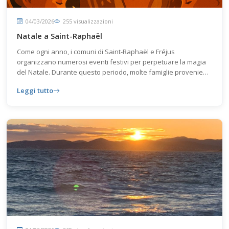
04/03/2026
255 visualizzazioni
Natale a Saint-Raphaël
Come ogni anno, i comuni di Saint-Raphaël e Fréjus
organizzano numerosi eventi festivi per perpetuare la magia
del Natale. Durante questo periodo, molte famiglie provenienti
dai quattro angoli della Francia si riuniscono intorno a queste
Leggi tutto
festività.