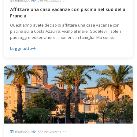
04/03/2026
269 visualizzazioni
Affittare una casa vacanze con piscina nel sud della
Francia
Quest'anno avete deciso di affittare una casa vacanze con
piscina sulla Costa Azzurra, vicino al mare. Godetevi il sole, i
paesaggi mediterranei e i momenti in famiglia. Ma come
trovare la perla rara? Privilegiate città leggermente più
Leggi tutto
tranquille come Saint-Raphaël o Agay.
03/03/2026
562 visualizzazioni