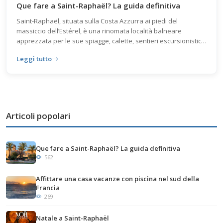
Que fare a Saint-Raphaël? La guida definitiva
Saint-Raphaël, situata sulla Costa Azzurra ai piedi del
massiccio dell’Estérel, è una rinomata località balneare
apprezzata per le sue spiagge, calette, sentieri escursionistici
e il suo patrimonio storico come la Basilica Notre-Dame o l’Île
Leggi tutto
d’Or. La città offre numerosi quartieri diversi, attività nautiche e
alloggi di charme, tra cui Villa Giovanna.
Articoli popolari
Que fare a Saint-Raphaël? La guida definitiva
562
Affittare una casa vacanze con piscina nel sud della
Francia
269
Natale a Saint-Raphaël